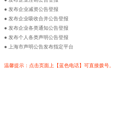
解放日报广告部发布广告流程及方法
《解放日报》由上海市委直接
● 发布企业减资公告登报
流
在解放日报身份证丢失登报方法
出版发行：
● 发布企业吸收合并公告登报
营业执照丢失如何在解放日报发布遗
● 发布企业各类通知公告登报
上海出版，立足长三角，面向
失
《解放日报》创刊于上海。它
解放日报公章丢失登报流程及费用
● 发布个人各类声明公告登报
重大而深远的影响。
解放日报卫生许可证登报办理流程及
● 上海市声明公告发布指定平台
方
办理食品卫生许可证遗失登报注意事
项
欢迎刊登
如何办理解放日报注销公告登报及办
温馨提示：点击页面上【蓝色电话】可直接拨号。
理
要在解放日报发布减资公告注销
解放日报新闻热线电话
vx4008375687） 都老师
解放日报刊登财务专用章遗失声明
登报流程：1，请致电业务专
热门点击
2提供内容及登报手续（登
解放日报投稿邮箱
3付款，然后快递报
解放日报电子版在线阅读
解放日报货物进口证明书遗失登报
《解放日报》上海市有名的一
解放日报记者之家