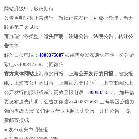
网站升级中，敬请期待
公告声明业务正常进行，报纸正常发行，可放心办理，当天
联系第二天见报
可办理业务类型：
遗失声明，注销公告，法院公告，转让公
报社介绍
报纸概况
解放日报
遗失声明
注销公
告
等等
文汇报纸
新民晚报
东方今报
法院公告
个人公
解放日报电话：
4008375687
如果需要发布遗失声明，公告请
致电vx4008375687（同微信）
本页位置:首页>>拍卖公告>>新闻图片
官方媒体网站
上海市的日报，
上海公开发行的日报
，省级报
站内搜索
新闻图片
纸，上海市公开的日报，上海官方登报中心，上海市级以上
公开发行的报纸权威，高效登报电话：
4008375687
。 如果需
解
要发布遗失声明，公告加微信vx4008375687 上海地区公信力
强的省级大报 吊销企业营业执照丢失登报，注销公告， 免
费邮寄报纸
解放日报广告部电话：4008375
最新动态
● 发布遗失声明登报
上海公司减资要发遗失声明注
解放日报遗失办理方法及流程
● 发布企业注销公告登报