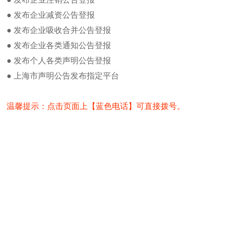
解放日报合并公告
解放日报投稿邮箱
● 发布企业减资公告登报
解放日报电子版在线阅读
● 发布企业吸收合并公告登报
解放日报货物进口证明书遗失登报
● 发布企业各类通知公告登报
解放日报记者之家
● 发布个人各类声明公告登报
解放日报编辑部
● 上海市声明公告发布指定平台
解放日报新闻热线
解放日报发行部电话
厄瓜多尔原产地证书遗失登报补办流
温馨提示：点击页面上【蓝色电话】可直接拨号。
程
解放日报介绍
北京假期适合孩子去的地方玩的
站内搜索