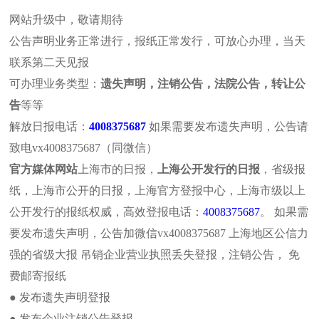
网站升级中，敬请期待
公告声明业务正常进行，报纸正常发行，可放心办理，当天
联系第二天见报
可办理业务类型：
遗失声明，注销公告，法院公告，转让公
报社介绍
报纸概况
解放日报
遗失声明
注销公
告
等等
文汇报纸
新民晚报
东方今报
法院公告
个人公
解放日报电话：
4008375687
如果需要发布遗失声明，公告请
解
致电vx4008375687（同微信）
本页位置:首页>>企业公告
官方媒体网站
上海市的日报，
上海公开发行的日报
，省级报
子栏目导航
企业公告
纸，上海市公开的日报，上海官方登报中心，上海市级以上
解放日报寻人启事登报广告
>
企业公告
公开发行的报纸权威，高效登报电话：
4008375687
。 如果需
“践行友善、弘扬人道”首都
要发布遗失声明，公告加微信vx4008375687 上海地区公信力
企业（单位）吸收合并公告
强的省级大报 吊销企业营业执照丢失登报，注销公告， 免
企业（单位）分立公告登报
费邮寄报纸
解放日报夹报广告
● 发布遗失声明登报
解放日报登报电话（公告、
解放日报拍卖公告
热门点击
● 发布企业注销公告登报