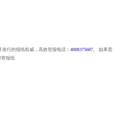
加为收藏
|
设为首页
|
联系我们
遗失声明
摄影论坛
海关传媒
上海公告
中国国门
黄浦江畔
开发行的报纸权威，高效登报电话：
4008375687
。 如果需
检证书登报
今天是：
解放日报个人证件遗失登报
2026年8月6日 星期四
解放日报企业宣传广告咨询
邮寄报纸
www.huiyibj.com
 6660 次
5687
要求的