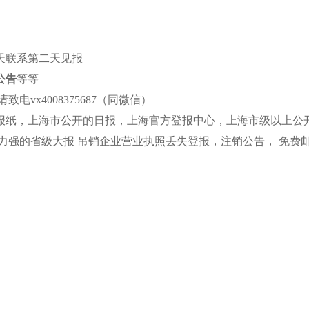
天联系第二天见报
公告
等等
放日报
遗失声明
注销公告
减资公告
工商广告
医疗广告
vx4008375687（同微信）
方今报
法院公告
个人公告
报检证书
企业公告
房屋出租
报纸，上海市公开的日报，上海官方登报中心，上海市级以上公
解放日报卫生证书登报
解放日报卫生证书登报流程
解放日报报
区公信力强的省级大报 吊销企业营业执照丢失登报，注销公告， 免费
北京新闻
解放日报广告部
发布时间：2022/7/29 13:30:21 本文已点击
解放日报广告部电话：4008375687 发布遗失声明公告添加微信：vx400837
上海公司减资要发遗失声明注销，减资公告，注销公告，解放日报符合