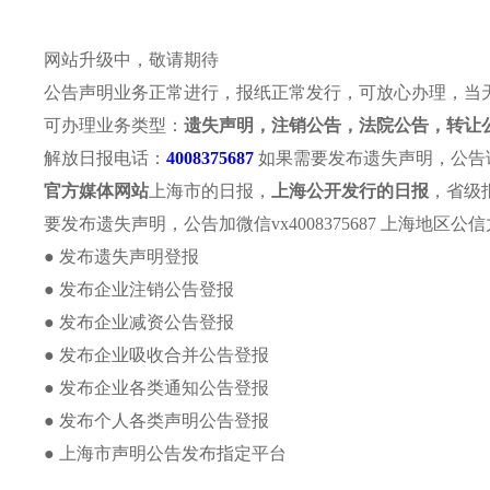
网站升级中，敬请期待
公告声明业务正常进行，报纸正常发行，可放心办理，当
可办理业务类型：
遗失声明，注销公告，法院公告，转让
报社介绍
报纸概况
解
解放日报电话：
4008375687
如果需要发布遗失声明，公告请致电
文汇报纸
新民晚报
东
官方媒体网站
上海市的日报，
上海公开发行的日报
，省级
要发布遗失声明，公告加微信vx4008375687 上海地
本页位置:首页>>遗失声明>>北京新闻
● 发布遗失声明登报
站内搜索
● 发布企业注销公告登报
● 发布企业减资公告登报
● 发布企业吸收合并公告登报
● 发布企业各类通知公告登报
● 发布个人各类声明公告登报
最新动态
● 上海市声明公告发布指定平台
解放日报遗失办理方法及流程