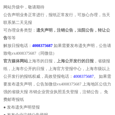
网站升级中，敬请期待
公告声明业务正常进行，报纸正常发行，可放心办理，当天
联系第二天见报
可办理业务类型：
遗失声明，注销公告，法院公告，转让公
报社介绍
报纸概况
解放日报
遗失声明
注销公
告
等等
文汇报纸
新民晚报
东方今报
法院公告
个人公
解放日报电话：
4008375687
如果需要发布遗失声明，公告请
解放日报卫生
致电vx4008375687（同微信）
本页位置:首页>>注销公告>>财经新闻
官方媒体网站
上海市的日报，
上海公开发行的日报
，省级报
站内搜索
财经新闻
纸，上海市公开的日报，上海官方登报中心，上海市级以上
“钱荒”在报道
公开发行的报纸权威，高效登报电话：
4008375687
。 如果需
要发布遗失声明，公告加微信vx4008375687 上海地区公信力
强的省级大报 吊销企业营业执照丢失登报，注销公告， 免
费邮寄报纸
“钱荒”在报道中被不断提及，
最新动态
● 发布遗失声明登报
晚央行发布公告称，总体看，
解放日报遗失办理方法及流程
审慎要求的金融机构提供了流
● 发布企业注销公告登报