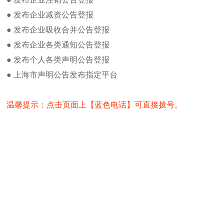
解放日报广告部发布广告流程及方法
● 发布企业减资公告登报
流
两年前，国务院发展研究中心
在解放日报身份证丢失登报方法
年七八月份在中国爆发。
● 发布企业吸收合并公告登报
营业执照丢失如何在解放日报发布遗
● 发布企业各类通知公告登报
李佐军缘何有此预言？又有哪
失
解放日报公章丢失登报流程及费用
● 发布个人各类声明公告登报
从2011年开始，很多地方政
解放日报卫生许可证登报办理流程及
政府给地，最近开始流行政府
● 上海市声明公告发布指定平台
方
办理食品卫生许可证遗失登报注意事
地方债危机出现
项
如何办理解放日报注销公告登报及办
温馨提示：点击页面上【蓝色电话】可直接拨号。
李佐军的有关2013年中国将
理
大学校友会邀请，所做的一场
解放日报新闻热线电话
解放日报刊登财务专用章遗失声明
47岁的李佐军现任国务院发展
年书，还做了1年老师。“两
热门点击
但是，对于金融危机的预言，
解放日报投稿邮箱
发了吗？”
解放日报电子版在线阅读
李佐军认为，此前美国的次贷
解放日报货物进口证明书遗失登报
发，“那什么时候爆发呢？我认为
解放日报记者之家