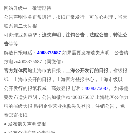
网站升级中，敬请期待
公告声明业务正常进行，报纸正常发行，可放心办理，当天
联系第二天见报
可办理业务类型：
遗失声明，注销公告，法院公告，转让公
报社介绍
报纸概况
解放日报
遗失声明
注销公
告
等等
文汇报纸
新民晚报
东方今报
法院公告
个人公
解放日报电话：
4008375687
如果需要发布遗失声明，公告请
致电vx4008375687（同微信）
本页位置:首页>>减资公告>>国际新闻
官方媒体网站
上海市的日报，
上海公开发行的日报
，省级报
站内搜索
国际新闻
纸，上海市公开的日报，上海官方登报中心，上海市级以上
公开发行的报纸权威，高效登报电话：
4008375687
。 如果需
普
要发布遗失声明，公告加微信vx4008375687 上海地区公信力
强的省级大报 吊销企业营业执照丢失登报，注销公告， 免
费邮寄报纸
俄罗斯总统普京11日在莫斯科
最新动态
重启。
● 发布遗失声明登报
解放日报遗失办理方法及流程
● 发布企业注销公告登报