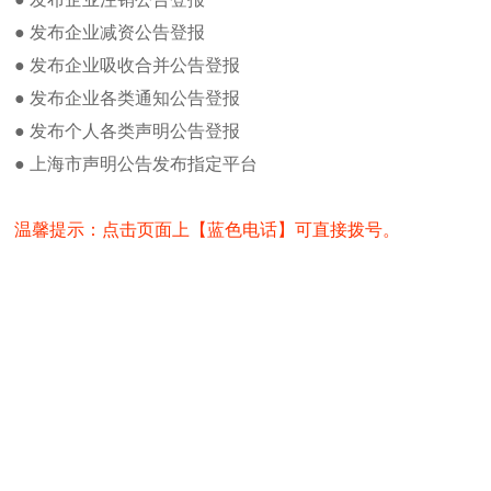
“自行其是无法解决世界上存
解放日报广告部发布广告流程及方法
比‘将自己的观点强加于人’要
● 发布企业减资公告登报
流
在解放日报身份证丢失登报方法
● 发布企业吸收合并公告登报
俄美关系
营业执照丢失如何在解放日报发布遗
● 发布企业各类通知公告登报
失
除了合作
解放日报公章丢失登报流程及费用
● 发布个人各类声明公告登报
别无他途
解放日报卫生许可证登报办理流程及
● 上海市声明公告发布指定平台
方
普京当天参观“今日俄罗斯”
办理食品卫生许可证遗失登报注意事
项
首先注重双方的共同利益，同
如何办理解放日报注销公告登报及办
温馨提示：点击页面上【蓝色电话】可直接拨号。
理
普京告诉今日俄罗斯电视台，
解放日报新闻热线电话
盾，只存在文化理念上的不同
界上存在的主要问题，美国不
解放日报刊登财务专用章遗失声明
人”要有益得多。
热门点击
在谈到俄美削减核武器问题时
解放日报投稿邮箱
患，他国可能因不知道“弹道
解放日报电子版在线阅读
普京批美助反对派干涉内政
解放日报货物进口证明书遗失登报
普京指认美国国务院及驻俄外
解放日报记者之家